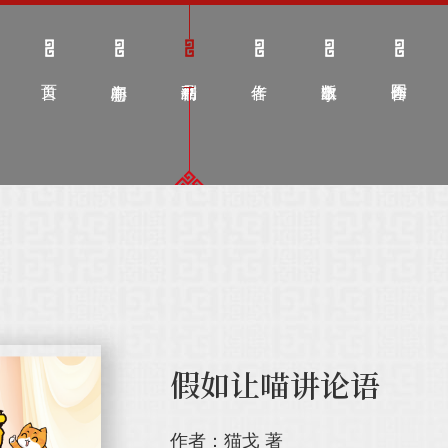
假如让喵讲论语
作者：猫戈 著