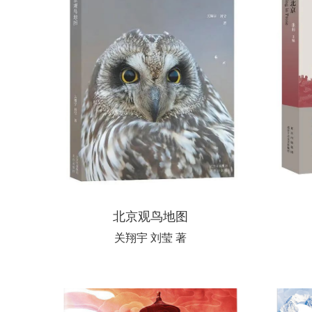
北京观鸟地图
关翔宇 刘莹 著