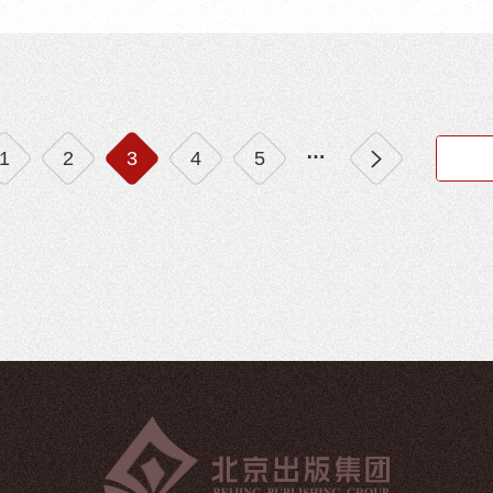
…
1
2
3
4
5