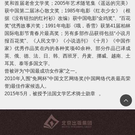
奖和首届老舍文学奖；2005年艺术随笔集《遥远的完美》
获中国第二届冰心散文奖；1985年电影《红衣少女》（根
据《没有钮扣的红衬衫》改编）获中国电影“金鸡奖”、“百花
奖”优秀故事片奖；1991年电影《哦，香雪》获第41届柏林
国际电影节青春片最高奖；另有多部作品获得包括“小说月
报百花奖”、《人民文学》《小说选刊》《十月》《中国作
家》优秀作品奖在内的各种奖项40余种。部分作品已译成
英、俄、德、法、日、韩、西班牙、丹麦、挪威、越南、土
耳其、泰等多国文字。
曾被评为“中国最成功女作家”之一。
2010年入围“免网杯”中国文艺网络奖(中国网络代表最高荣
誉)最佳作家候选人。
2015年5月，被授予法国文学艺术骑士勋章 。