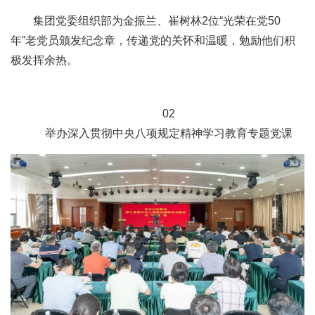
集团党委组织部为金振兰、崔树林2位“光荣在党50
年”老党员颁发纪念章，传递党的关怀和温暖，勉励他们积
极发挥余热。
02
举办
深入贯彻中央八项规定精神学习教育专题党课