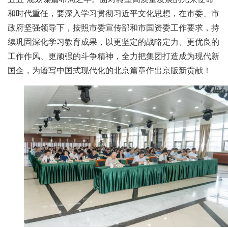
和时代重任，要深入学习贯彻习近平文化思想，在市委、市
政府坚强领导下，按照市委宣传部和市国资委工作要求，持
续巩固深化学习教育成果，以更坚定的战略定力、更优良的
工作作风、更顽强的斗争精神，全力把集团打造成为现代新
国企，为谱写中国式现代化的北京篇章作出京版新贡献！