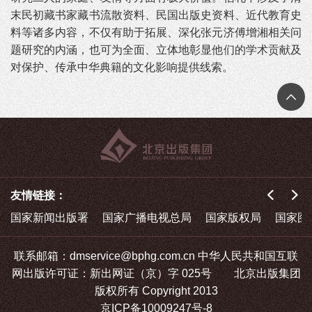
末民初藏书家藏书流散资料、民国出版史资料、近代教育史
料等诸多内容，不仅有助于拓展、深化张元济傅增湘相关问
题研究的内涵，也可为全面、立体地彰显他们的学术贡献及
对保护、传承中华典籍的文化影响提供线索。
友情链接：
国家新闻出版署
国家广播电视总局
国家版权局
国家图
联系邮箱：dmservice@bphg.com.cn 中华人民共和国互联
网出版许可证：新出网证（京）字 025号 北京出版集团
版权所有 Copyright 2013
京ICP备10009247号-8