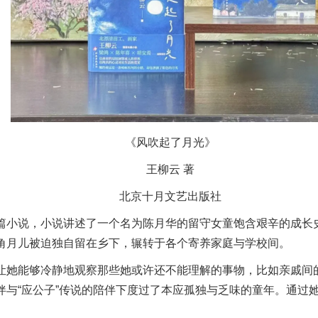
《风吹起了月光》
王柳云 著
北京十月文艺出版社
篇小说，小说讲述了一个名为陈月华的留守女童饱含艰辛的成长
角月儿被迫独自留在乡下，辗转于各个寄养家庭与学校间。
让她能够冷静地观察那些她或许还不能理解的事物，比如亲戚间
伴与“应公子”传说的陪伴下度过了本应孤独与乏味的童年。通过