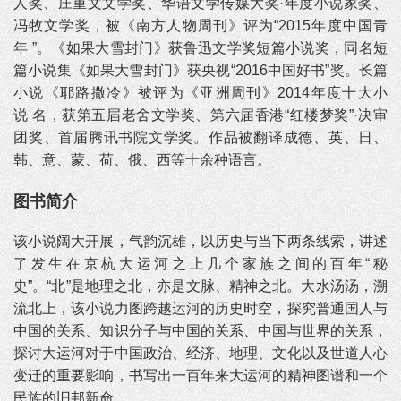
人奖、庄重文文学奖、华语文学传媒大奖·年度小说家奖、
冯牧文学奖，被《南方人物周刊》评为“2015年度中国青
年 ”。《如果大雪封门》获鲁迅文学奖短篇小说奖，同名短
篇小说集《如果大雪封门》获央视“2016中国好书”奖。长篇
小说《耶路撒冷》被评为《亚洲周刊》2014年度十大小
说 名，获第五届老舍文学奖、第六届香港“红楼梦奖”·决审
团奖、首届腾讯书院文学奖。作品被翻译成德、英、日、
韩、意、蒙、荷、俄、西等十余种语言。
图书简介
该小说阔大开展，气韵沉雄，以历史与当下两条线索，讲述
了发生在京杭大运河之上几个家族之间的百年“秘
史”。“北”是地理之北，亦是文脉、精神之北。大水汤汤，溯
流北上，该小说力图跨越运河的历史时空，探究普通国人与
中国的关系、知识分子与中国的关系、中国与世界的关系，
探讨大运河对于中国政治、经济、地理、文化以及世道人心
变迁的重要影响，书写出一百年来大运河的精神图谱和一个
民族的旧邦新命 。