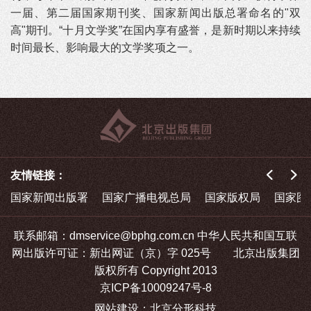
一届、第二届国家期刊奖、国家新闻出版总署命名的"双
高"期刊。“十月文学奖”在国内享有盛誉，是新时期以来持续
时间最长、影响最大的文学奖项之一。
友情链接：
国家新闻出版署
国家广播电视总局
国家版权局
国家图
联系邮箱：dmservice@bphg.com.cn 中华人民共和国互联
网出版许可证：新出网证（京）字 025号 北京出版集团
版权所有 Copyright 2013
京ICP备10009247号-8
网站建设
：
北京分形科技