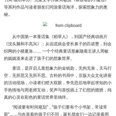
等系列作品与读者朋友们同游童话海洋，探索想象力的奥
秘。
从中国第一本童话集《稻草人》，到国产经典动画片
《没头脑和不高兴》；从说谎就会变长鼻子的匹诺曹，到会
织网的小猪夏洛…… 一个个经典童话形象随着主讲人周敏
的娓娓道来走进了孩子们的想象世界。
童话，是开启儿童想象力的金钥匙，无拘无束，天马行
空，无所思又无所不思。古朴的书局中，京版大众文化讲座
的活动现场，小读者们瞪大双眼，争先恐后地举起求知的小
手热情地与周老师互动，笑声与喜悦插上了幻想的翅膀，纯
真的心灵在彩色的童话世界里徜徉。
“阅读要有时间规划”，“孩子们要有个小书架，常读常
新”……与欢喜着的孩子们不同，家长朋友们一边记录着周