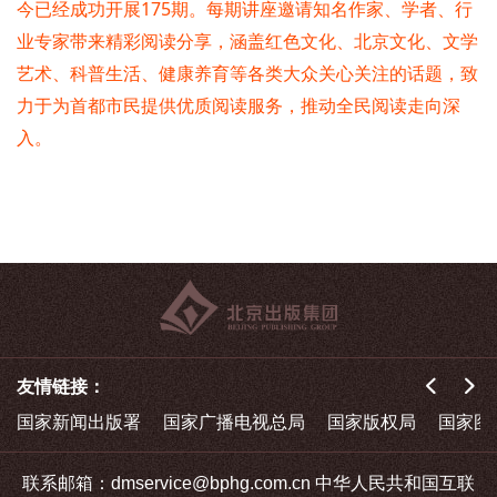
今已经成功开展175期。每期讲座邀请知名作家、学者、行
业专家带来精彩阅读分享，涵盖红色文化、北京文化、文学
艺术、科普生活、健康养育等各类大众关心关注的话题，致
力于为首都市民提供优质阅读服务，推动全民阅读走向深
入。
友情链接：
国家新闻出版署
国家广播电视总局
国家版权局
国家图
联系邮箱：dmservice@bphg.com.cn 中华人民共和国互联